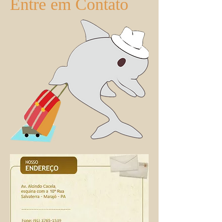
Entre em Contato