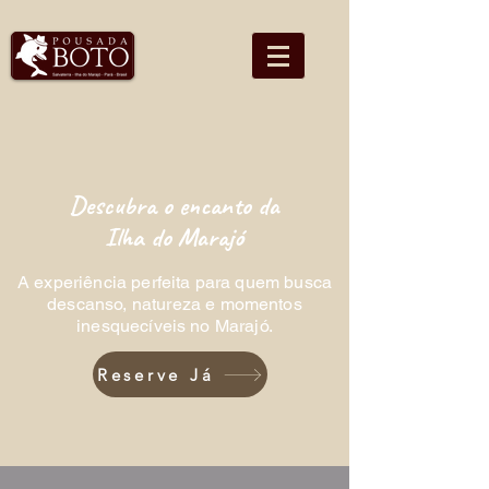
Descubra o encanto da
Ilha do Marajó
A experiência perfeita para quem busca
descanso, natureza e momentos
inesquecíveis no Marajó.
Reserve Já