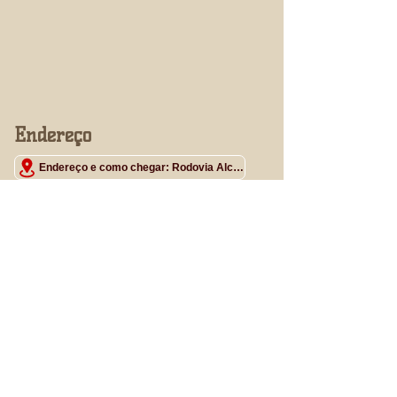
Endereço
Endereço e como chegar: Rodovia Alcindo Cacela, s/n - Coqueirinho, Salvaterra - PA - CEP 68860-000
Contato
91991727363
91981416841
pousadaboto@gmail.com
Home
Redes Sociais