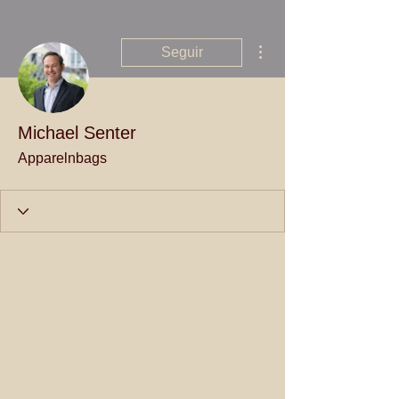
Mais ações
Seguir
Michael Senter
Apparelnbags